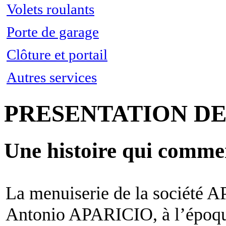
Fenêtre en pvc
Volets roulants
Fenêtre en aluminium
Fenêtre en bois
Porte de garage
Clôture et portail
Autres services
PRESENTATION DE 
Une histoire qui comme
La menuiserie de la société 
Antonio APARICIO, à l’époque