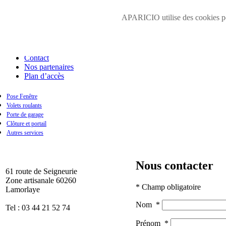
Accueil
APARICIO utilise des cookies pour
Présentation
Galerie photos
Zone d'intervention
Obtenir un devis
Contact
Nos partenaires
Plan d’accès
Pose Fenêtre
Volets roulants
Fenêtre en pvc
Porte de garage
Fenêtre en aluminium
Clôture et portail
Fenêtre en bois
Autres services
Nous contacter
61 route de Seigneurie
Zone artisanale 60260
* Champ obligatoire
Lamorlaye
Nom
*
Tel : 03 44 21 52 74
Prénom
*