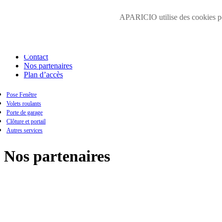
Accueil
APARICIO utilise des cookies pour
Présentation
Galerie photos
Zone d'intervention
Obtenir un devis
Contact
Nos partenaires
Plan d’accès
Pose Fenêtre
Volets roulants
Fenêtre en pvc
Porte de garage
Fenêtre en aluminium
Clôture et portail
Fenêtre en bois
Autres services
Nos partenaires